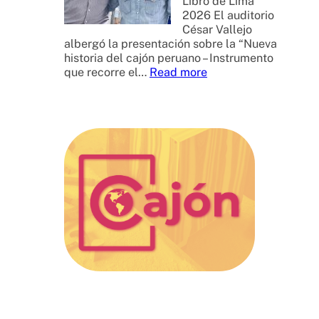
Libro de Lima
2026 El auditorio
César Vallejo
albergó la presentación sobre la “Nueva
historia del cajón peruano – Instrumento
:
que recorre el…
Read more
F
e
r
i
a
I
n
t
e
r
n
a
c
i
o
n
a