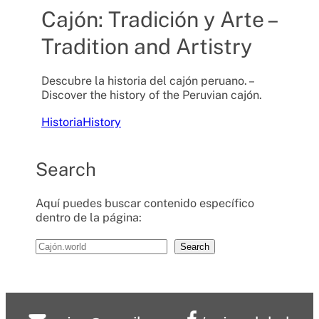
l
Cajón: Tradición y Arte –
d
e
Tradition and Artistry
l
L
i
Descubre la historia del cajón peruano. –
b
Discover the history of the Peruvian cajón.
r
Historia
History
o
d
e
Search
L
i
m
Aquí puedes buscar contenido específico
a
dentro de la página:
2
0
Search
2
6
–
C
a