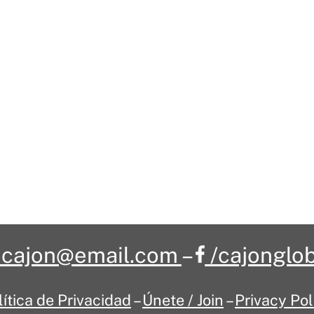
cajon@email.com
–
/cajonglob
lítica de Privacidad
–
Únete / Join
–
Privacy Pol