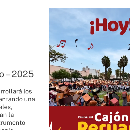
o – 2025
rrollará los
esentando una
ales,
an la
strumento