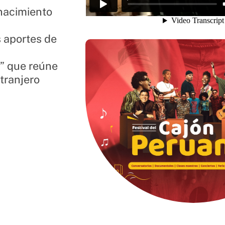
nacimiento
 aportes de
” que reúne
xtranjero