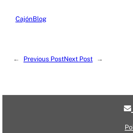
Cajón
Blog
←
Previous Post
Next Post
→
Po