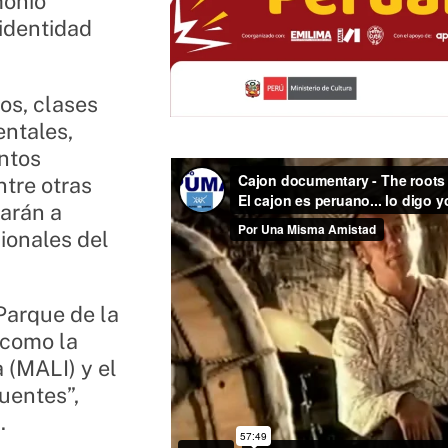
monio
 identidad
tos, clases
ntales,
ntos
ntre otras
tarán a
ionales del
 Parque de la
 como la
 (MALI) y el
uentes”,
.