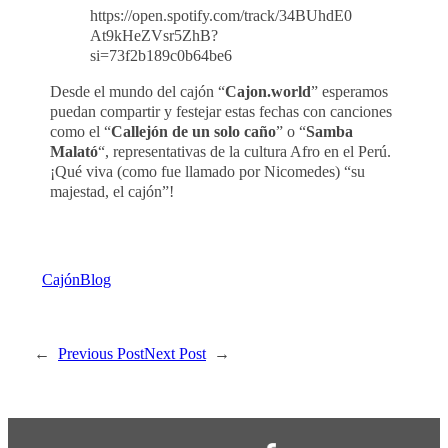
https://open.spotify.com/track/34BUhdE0
At9kHeZVsr5ZhB?
si=73f2b189c0b64be6
Desde el mundo del cajón “
Cajon.world
” esperamos
puedan compartir y festejar estas fechas con canciones
como el “
Callejón de un solo caño
” o “
Samba
Malató
“, representativas de la cultura Afro en el Perú.
¡Qué viva (como fue llamado por Nicomedes) “su
majestad, el cajón”!
Cajón
Blog
←
Previous Post
Next Post
→