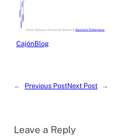
Víctor Salazar, Fernando Rivera &
Gaetano Dellepiane
Cajón
Blog
←
Previous Post
Next Post
→
Leave a Reply