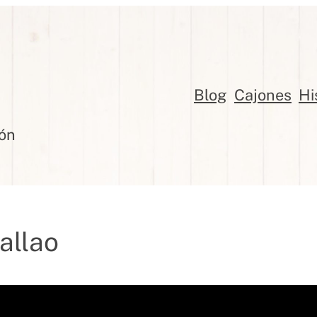
Blog
Cajones
Hi
jón
allao