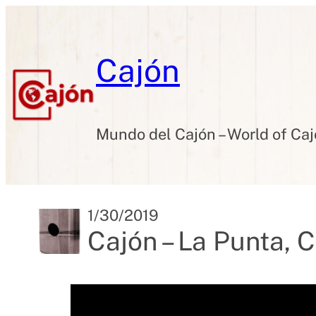
Skip
to
content
Cajón
Mundo del Cajón – World of Ca
1/30/2019
Cajón – La Punta, C