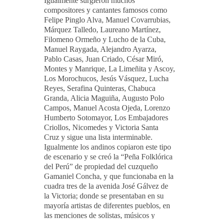
Igualmente surgieron muchos
compositores y cantantes famosos como
Felipe Pinglo Alva, Manuel Covarrubias,
Márquez Talledo, Laureano Martínez,
Filomeno Ormeño y Lucho de la Cuba,
Manuel Raygada, Alejandro Ayarza,
Pablo Casas, Juan Criado, César Miró,
Montes y Manrique, La Limeñita y Ascoy,
Los Morochucos, Jesús Vásquez, Lucha
Reyes, Serafina Quinteras, Chabuca
Granda, Alicia Maguiña, Augusto Polo
Campos, Manuel Acosta Ojeda, Lorenzo
Humberto Sotomayor, Los Embajadores
Criollos, Nicomedes y Victoria Santa
Cruz y sigue una lista interminable.
Igualmente los andinos copiaron este tipo
de escenario y se creó la “Peña Folklórica
del Perú” de propiedad del cuzqueño
Gamaniel Concha, y que funcionaba en la
cuadra tres de la avenida José Gálvez de
la Victoria; donde se presentaban en su
mayoría artistas de diferentes pueblos, en
las menciones de solistas, músicos y