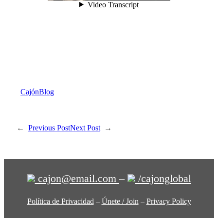
Cajón
Blog
←
Previous Post
Next Post
→
cajon@email.com
–
/cajonglobal
Política de Privacidad
–
Únete / Join
–
Privacy Policy